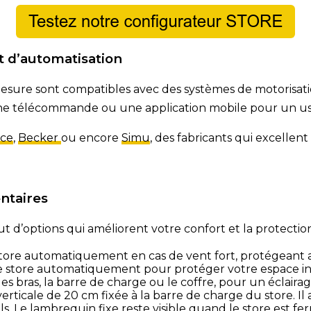
t d’automatisation
 mesure sont compatibles avec des systèmes de motorisat
 une télécommande ou une application mobile pour un usa
ice
,
Becker
ou encore
Simu
, des fabricants qui excellen
ntaires
ut d’options qui améliorent votre confort et la protection
tore automatiquement en cas de vent fort, protégeant ai
e store automatiquement pour protéger votre espace inté
es bras, la barre de charge ou le coffre, pour un éclaira
verticale de 20 cm fixée à la barre de charge du store. Il
els. Le lambrequin fixe reste visible quand le store est fe